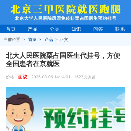
首页
产品
分类
知识
问答
联系
当前位置 >
首页
>
产品
> 正文
北大人民医院栗占国医生代挂号，方便
全国患者在京就医
面议
价格：
2026-08-06 14:14:01 1623次浏览